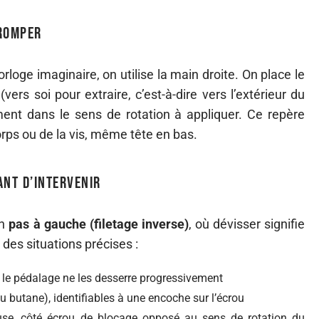
tromper
oge imaginaire, on utilise la main droite. On place le
(vers soi pour extraire, c’est-à-dire vers l’extérieur du
ment dans le sens de rotation à appliquer. Ce repère
corps ou de la vis, même tête en bas.
ant d’intervenir
un
pas à gauche (filetage inverse)
, où dévisser signifie
 des situations précises :
 le pédalage ne les desserre progressivement
u butane), identifiables à une encoche sur l’écrou
use, côté écrou de blocage opposé au sens de rotation du