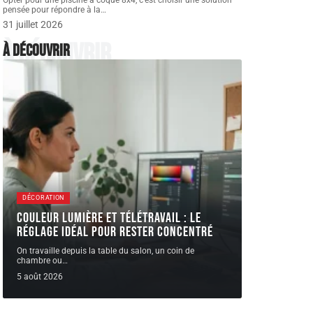
Opter pour une piscine à coque 8x4, c’est choisir une solution
pensée pour répondre à la
…
31 juillet 2026
À découvrir
À découvrir
DÉCORATION
Couleur lumière et télétravail : le
réglage idéal pour rester concentré
On travaille depuis la table du salon, un coin de
chambre ou
…
5 août 2026