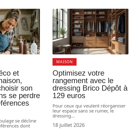
MAISON
éco et
Optimisez votre
maison,
rangement avec le
hoisir son
dressing Brico Dépôt à
ans se perdre
129 euros
éférences
Pour ceux qui veulent réorganiser
s
leur espace sans se ruiner, le
dressing
…
oulage se décline
18 juillet 2026
éférences dont