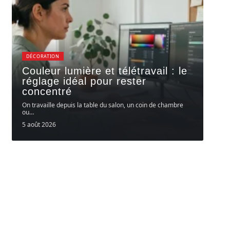
DÉCORATION
Couleur lumière et télétravail : le
réglage idéal pour rester
concentré
On travaille depuis la table du salon, un coin de chambre
ou
…
5 août 2026