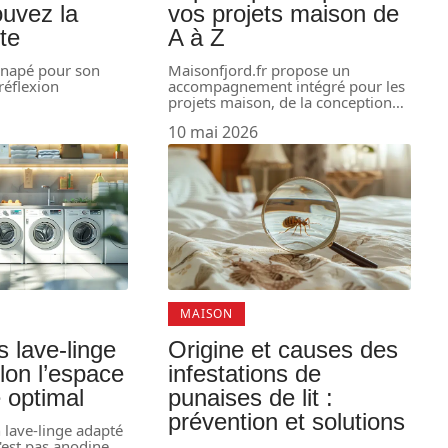
ouvez la
vos projets maison de
ite
A à Z
canapé pour son
Maisonfjord.fr propose un
réflexion
accompagnement intégré pour les
…
projets maison, de la conception
…
10 mai 2026
MAISON
 lave-linge
Origine et causes des
elon l’espace
infestations de
é optimal
punaises de lit :
prévention et solutions
n lave-linge adapté
'est pas anodine.