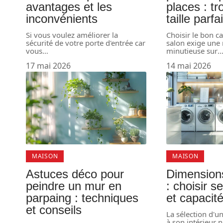
avantages et les
places : tr
inconvénients
taille parfa
Si vous voulez améliorer la
Choisir le bon 
sécurité de votre porte d'entrée car
salon exige une 
vous
…
minutieuse sur
17 mai 2026
14 mai 2026
MAISON
MAISON
Astuces déco pour
Dimensions
peindre un mur en
: choisir s
parpaing : techniques
et capacit
et conseils
La sélection d'u
à son intérieur n