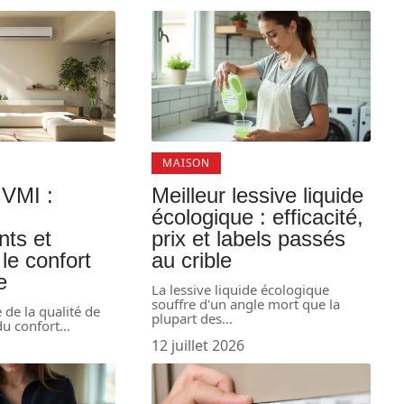
MAISON
 VMI :
Meilleur lessive liquide
,
écologique : efficacité,
nts et
prix et labels passés
le confort
au crible
e
La lessive liquide écologique
souffre d'un angle mort que la
de la qualité de
plupart des
…
 du confort
…
12 juillet 2026