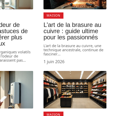
MAISON
odeur de
L’art de la brasure au
 astuces de
cuivre : guide ultime
érer plus
pour les passionnés
ux
L'art de la brasure au cuivre, une
technique ancestrale, continue de
ganiques volatils
fasciner
…
l'odeur de
araissent pas
…
1 juin 2026
MAISON