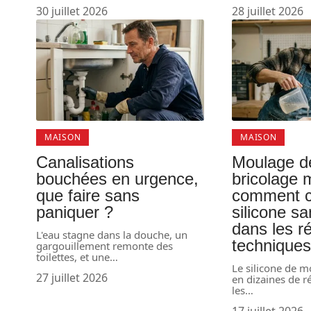
30 juillet 2026
28 juillet 2026
MAISON
MAISON
Canalisations
Moulage d
bouchées en urgence,
bricolage 
que faire sans
comment c
paniquer ?
silicone s
dans les r
L'eau stagne dans la douche, un
technique
gargouillement remonte des
toilettes, et une
…
Le silicone de m
27 juillet 2026
en dizaines de r
les
…
17 juillet 2026