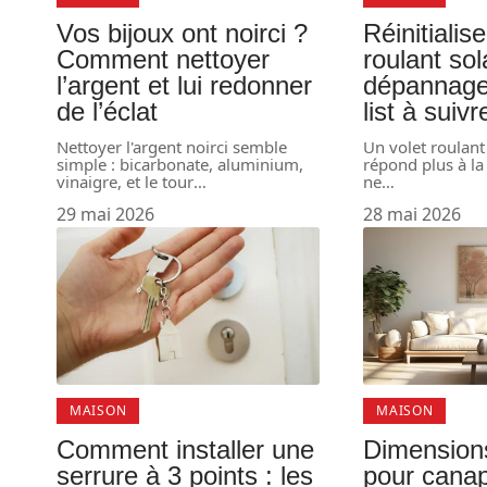
Vos bijoux ont noirci ?
Réinitialise
Comment nettoyer
roulant sol
l’argent et lui redonner
dépannage 
de l’éclat
list à suivr
Nettoyer l'argent noirci semble
Un volet roulant
simple : bicarbonate, aluminium,
répond plus à l
vinaigre, et le tour
…
ne
…
29 mai 2026
28 mai 2026
MAISON
MAISON
Comment installer une
Dimensions
serrure à 3 points : les
pour cana