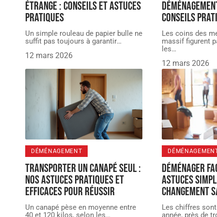
étrange : conseils et astuces
déménagement
pratiques
conseils prat
Un simple rouleau de papier bulle ne
Les coins des m
suffit pas toujours à garantir
…
massif figurent p
les
…
12 mars 2026
12 mars 2026
DÉMÉNAGEMENT
DÉMÉNAGEMEN
Transporter un canapé seul :
Déménager fac
nos astuces pratiques et
astuces simpl
efficaces pour réussir
changement s
Un canapé pèse en moyenne entre
Les chiffres sont
40 et 120 kilos, selon les
…
année, près de tr