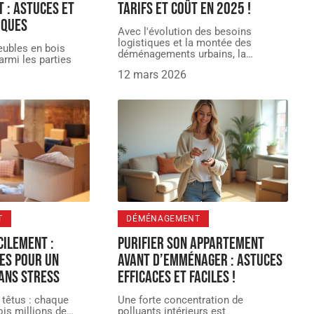
 : astuces et
Tarifs et Coût en 2025 !
iques
Avec l'évolution des besoins
logistiques et la montée des
eubles en bois
déménagements urbains, la
…
armi les parties
12 mars 2026
T
DÉMÉNAGEMENT
ilement :
Purifier son appartement
es pour un
avant d’emménager : astuces
ans stress
efficaces et faciles !
 têtus : chaque
Une forte concentration de
ois millions de
…
polluants intérieurs est