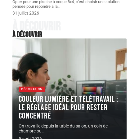
Opter pour une piscine à coque 8x4, c’est choisir une solution
pensée pour répondre à la
…
31 juillet 2026
À découvrir
À découvrir
DÉCORATION
Couleur lumière et télétravail :
le réglage idéal pour rester
concentré
On travaille depuis la table du salon, un coin de
chambre ou
…
5 août 2026