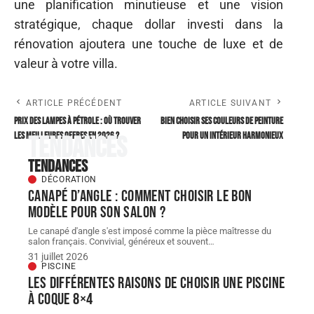
une planification minutieuse et une vision
stratégique, chaque dollar investi dans la
rénovation ajoutera une touche de luxe et de
valeur à votre villa.
ARTICLE PRÉCÉDENT
ARTICLE SUIVANT
Prix des lampes à pétrole : où trouver
Bien choisir ses couleurs de peinture
les meilleures offres en 2026 ?
pour un intérieur harmonieux
Tendances
Tendances
DÉCORATION
Canapé d’angle : comment choisir le bon
modèle pour son salon ?
Le canapé d'angle s'est imposé comme la pièce maîtresse du
salon français. Convivial, généreux et souvent
…
31 juillet 2026
PISCINE
Les différentes raisons de choisir une piscine
à coque 8×4