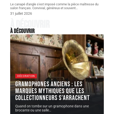
Le canapé d'angle s'est imposé comme la pièce maîtresse du
salon français. Convivial, généreux et souvent
…
31 juillet 2026
À découvrir
À découvrir
DÉCORATION
Gramophones anciens : les
marques mythiques que les
collectionneurs s’arrachent
Quand on tombe sur un gramophone dans une
brocante ou une salle
…