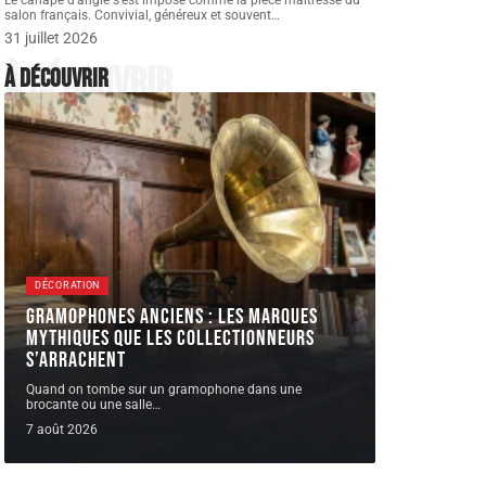
Le canapé d'angle s'est imposé comme la pièce maîtresse du
salon français. Convivial, généreux et souvent
…
31 juillet 2026
À découvrir
À découvrir
DÉCORATION
Gramophones anciens : les marques
mythiques que les collectionneurs
s’arrachent
Quand on tombe sur un gramophone dans une
brocante ou une salle
…
7 août 2026