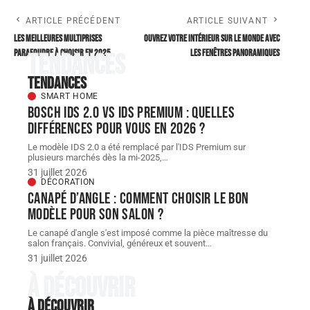
ARTICLE PRÉCÉDENT
ARTICLE SUIVANT
Les meilleures multiprises
Ouvrez votre intérieur sur le monde avec
parafoudre à choisir en 2025
les fenêtres panoramiques
Tendances
Tendances
SMART HOME
Bosch IDS 2.0 vs ids premium : quelles
différences pour vous en 2026 ?
Le modèle IDS 2.0 a été remplacé par l'IDS Premium sur
plusieurs marchés dès la mi-2025,
…
31 juillet 2026
DÉCORATION
Canapé d’angle : comment choisir le bon
modèle pour son salon ?
Le canapé d'angle s'est imposé comme la pièce maîtresse du
salon français. Convivial, généreux et souvent
…
31 juillet 2026
À découvrir
À découvrir