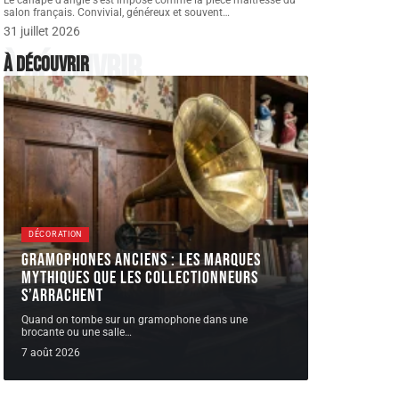
Le canapé d'angle s'est imposé comme la pièce maîtresse du
salon français. Convivial, généreux et souvent
…
31 juillet 2026
À découvrir
À découvrir
DÉCORATION
Gramophones anciens : les marques
mythiques que les collectionneurs
s’arrachent
Quand on tombe sur un gramophone dans une
brocante ou une salle
…
7 août 2026