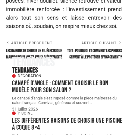
posées, hiver douillet, silence retrouvé et valeur
immobilière renforcée : l’investissement prend
alors tout son sens et laisse entrevoir des
saisons où, soudain, on respire mieux chez soi.
ARTICLE PRÉCÉDENT
ARTICLE SUIVANT
Les raisons de choisir un fil électrique
Toit : pourquoi et comment les pierres
marron pour vos travaux d’électricité
servent à le protéger efficacement ?
Tendances
Tendances
DÉCORATION
Canapé d’angle : comment choisir le bon
modèle pour son salon ?
Le canapé d'angle s'est imposé comme la pièce maîtresse du
salon français. Convivial, généreux et souvent
…
31 juillet 2026
PISCINE
Les différentes raisons de choisir une piscine
à coque 8×4