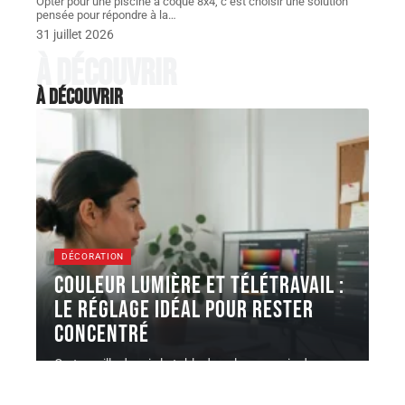
Opter pour une piscine à coque 8x4, c’est choisir une solution
pensée pour répondre à la
…
31 juillet 2026
À découvrir
À découvrir
DÉCORATION
Couleur lumière et télétravail :
le réglage idéal pour rester
concentré
On travaille depuis la table du salon, un coin de
chambre ou
…
5 août 2026