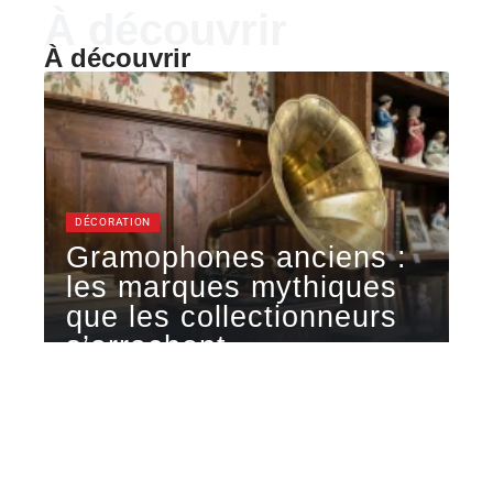
À découvrir
À découvrir
DÉCORATION
Gramophones anciens :
les marques mythiques
que les collectionneurs
s’arrachent
Quand on tombe sur un gramophone dans une
brocante ou une salle
…
7 août 2026