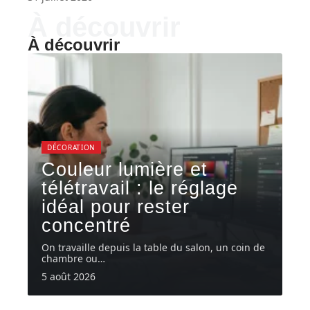
À découvrir
À découvrir
DÉCORATION
Couleur lumière et
télétravail : le réglage
idéal pour rester
concentré
On travaille depuis la table du salon, un coin de
chambre ou
…
5 août 2026