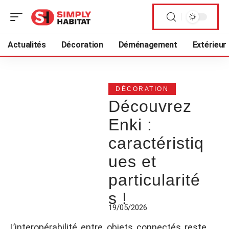
Actualités
Décoration
Déménagement
Extérieur
DÉCORATION
Découvrez
Enki :
caractéristiq
ues et
particularité
s !
19/05/2026
L’interopérabilité entre objets connectés reste