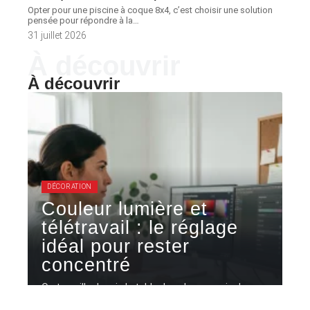
Opter pour une piscine à coque 8x4, c’est choisir une solution
pensée pour répondre à la
…
31 juillet 2026
À découvrir
À découvrir
DÉCORATION
Couleur lumière et
télétravail : le réglage
idéal pour rester
concentré
On travaille depuis la table du salon, un coin de
chambre ou
…