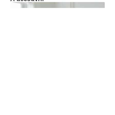
DÉCORATION
Couleur lumière et
télétravail : le réglage
idéal pour rester
concentré
On travaille depuis la table du salon, un coin de
chambre ou
…
5 août 2026